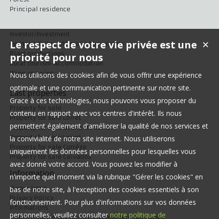
Principal residence
Investor/Investment
Le respect de votre vie privée est une
✕
Heritage/Culture/Historic Monuments
Plant productions
priorité pour nous
Rural tourism-accommodation
Wine-growing
Nous utilisons des cookies afin de vous offrir une expérience
optimale et une communication pertinente sur notre site.
Last properties
Grace à ces technologies, nous pouvons vous proposer du
Property for sale
contenu en rapport avec vos centres d'intérêt. Ils nous
Property for sale Loiret
permettent également d'améliorer la qualité de nos services et
Property for sale Saône-et-Loire
Property for sale Loiret
la convivialité de notre site internet. Nous utiliserons
Property for sale Corrèze
uniquement les données personnelles pour lesquelles vous
Property for sale Calvados
avez donné votre accord. Vous pouvez les modifier à
Information
n'importe quel moment via la rubrique "Gérer les cookies" en
Owner login
bas de notre site, à l'exception des cookies essentiels à son
Privacy Policy
fonctionnement. Pour plus d'informations sur vos données
Informations
personnelles, veuillez consulter
notre politique de
Charte relative aux données à caractère personnel