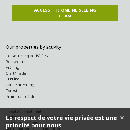
ACCESS THE ONLINE SELLING
FORM
Our properties by activity
Horse-riding activities
Beekeeping
Fishing
Craft/Trade
Hunting
Cattle breeding
Forest
Principal residence
Investor/Investment
Le respect de votre vie privée est une
✕
Heritage/Culture/Historic Monuments
Plant productions
priorité pour nous
Rural tourism-accommodation