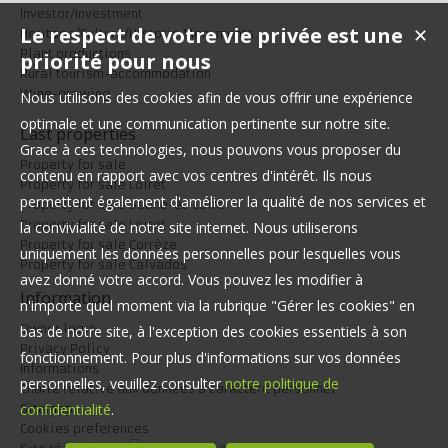
Investor/Investment
Le respect de votre vie privée est une
✕
Heritage/Culture/Historic Monuments
Plant productions
priorité pour nous
Rural tourism-accommodation
Wine-growing
Nous utilisons des cookies afin de vous offrir une expérience
optimale et une communication pertinente sur notre site.
Last properties
Grace à ces technologies, nous pouvons vous proposer du
Property for sale
contenu en rapport avec vos centres d'intérêt. Ils nous
Property for sale Loiret
permettent également d'améliorer la qualité de nos services et
Property for sale Saône-et-Loire
Property for sale Loiret
la convivialité de notre site internet. Nous utiliserons
Property for sale Corrèze
uniquement les données personnelles pour lesquelles vous
Property for sale Calvados
avez donné votre accord. Vous pouvez les modifier à
Information
n'importe quel moment via la rubrique "Gérer les cookies" en
Owner login
bas de notre site, à l'exception des cookies essentiels à son
Privacy Policy
fonctionnement. Pour plus d'informations sur vos données
Informations
personnelles, veuillez consulter
notre politique de
Charte relative aux données à caractère personnel
confidentialité
.
Sitemap
Cookies preferences