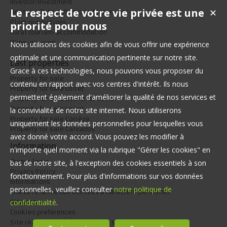
Investor/Investment
Le respect de votre vie privée est une
✕
Heritage/Culture/Historic Monuments
Plant productions
priorité pour nous
Rural tourism-accommodation
Wine-growing
Nous utilisons des cookies afin de vous offrir une expérience
optimale et une communication pertinente sur notre site.
Last properties
Grace à ces technologies, nous pouvons vous proposer du
Property for sale
contenu en rapport avec vos centres d'intérêt. Ils nous
Property for sale Loiret
permettent également d'améliorer la qualité de nos services et
Property for sale Saône-et-Loire
Property for sale Loiret
la convivialité de notre site internet. Nous utiliserons
Property for sale Corrèze
uniquement les données personnelles pour lesquelles vous
Property for sale Calvados
avez donné votre accord. Vous pouvez les modifier à
Information
n'importe quel moment via la rubrique "Gérer les cookies" en
Owner login
bas de notre site, à l'exception des cookies essentiels à son
Privacy Policy
fonctionnement. Pour plus d'informations sur vos données
Informations
personnelles, veuillez consulter
notre politique de
Charte relative aux données à caractère personnel
confidentialité
.
Sitemap
Cookies preferences
Site réalisé par