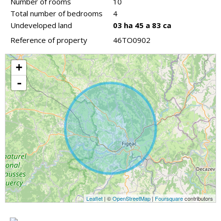
Number of rooms
10
Total number of bedrooms
4
Undeveloped land
03 ha 45 a 83 ca
Reference of property
46TO0902
+
-
Leaflet
| ©
OpenStreetMap
|
Foursquare
contributors