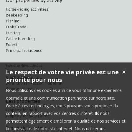
Our properties by activity
Horse-riding activities
Beekeeping
Fishing
Craft/Trade
Hunting
Cattle breeding
Forest
Principal residence
Investor/Investment
Le respect de votre vie privée est une
✕
Heritage/Culture/Historic Monuments
Plant productions
priorité pour nous
Rural tourism-accommodation
Wine-growing
Nous utilisons des cookies afin de vous offrir une expérience
optimale et une communication pertinente sur notre site.
Last properties
Grace à ces technologies, nous pouvons vous proposer du
Property for sale
contenu en rapport avec vos centres d'intérêt. Ils nous
Property for sale Loiret
permettent également d'améliorer la qualité de nos services et
Property for sale Saône-et-Loire
Property for sale Loiret
la convivialité de notre site internet. Nous utiliserons