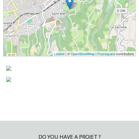
Leaflet
| ©
OpenStreetMap
|
Foursquare
contributors
DO YOU HAVE A PROJET ?