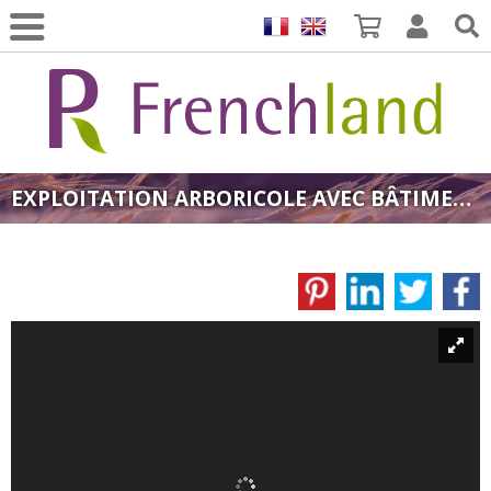
EXPLOITATION ARBORICOLE AVEC BÂTIMENT SUR PLUS DE 4 HA, SUD DE FRANCE