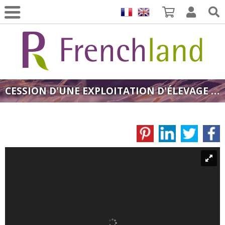
CESSION D'UNE EXPLOITATION D'ÉLEVAGE ET DE PRODUCTION CIDRICOLE