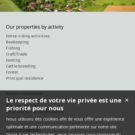
Our properties by activity
Horse-riding activities
Beekeeping
Fishing
Craft/Trade
Hunting
Cattle breeding
Forest
Principal residence
Investor/Investment
Le respect de votre vie privée est une
✕
Heritage/Culture/Historic Monuments
Plant productions
priorité pour nous
Rural tourism-accommodation
Wine-growing
Nous utilisons des cookies afin de vous offrir une expérience
optimale et une communication pertinente sur notre site.
Last properties
Grace à ces technologies, nous pouvons vous proposer du