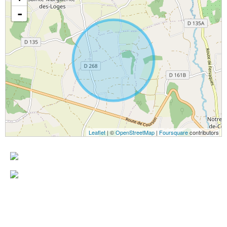
-
Leaflet
| ©
OpenStreetMap
|
Foursquare
contributors