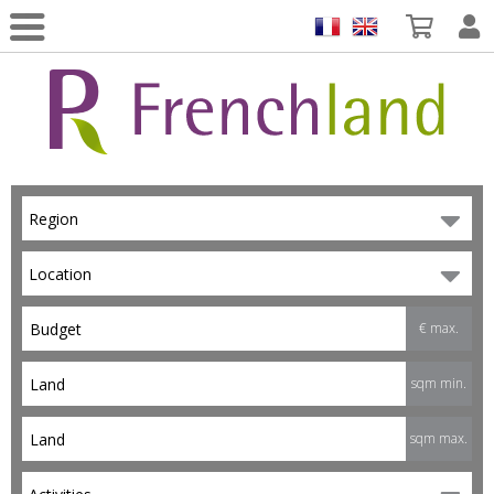
Region
Location
€ max.
sqm min.
sqm max.