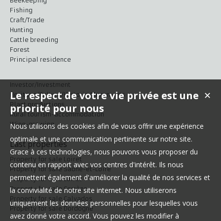
Beekeeping
Fishing
Craft/Trade
Hunting
Cattle breeding
Forest
Principal residence
Investor/Investment
Le respect de votre vie privée est une
✕
Heritage/Culture/Historic Monuments
Plant productions
priorité pour nous
Rural tourism-accommodation
Wine-growing
Nous utilisons des cookies afin de vous offrir une expérience
optimale et une communication pertinente sur notre site.
Last properties
Grace à ces technologies, nous pouvons vous proposer du
Property for sale Loiret
contenu en rapport avec vos centres d'intérêt. Ils nous
Property for sale Saône-et-Loire
permettent également d'améliorer la qualité de nos services et
Property for sale Loiret
Property for sale Corrèze
la convivialité de notre site internet. Nous utiliserons
Property for sale Calvados
uniquement les données personnelles pour lesquelles vous
Property for sale Dordogne
avez donné votre accord. Vous pouvez les modifier à