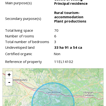
Main purpose(s)
Principal residence
Rural tourism-
accommodation
Secondary purpose(s)
Plant productions
Total living space
70
Number of rooms
6
Total number of bedrooms
3
Undeveloped land
33 ha 91 a 54 ca
Certified organic
Non
Reference of property
11EL14102
+
-