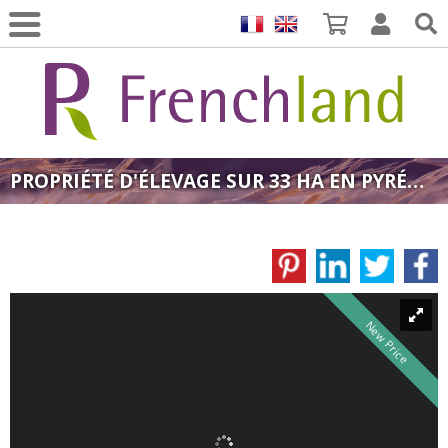
PROPRIÉTÉ D'ÉLEVAGE SUR 33 HA EN PYRÉNÉES AUDOISES
New Price