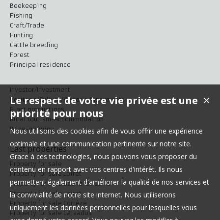
Beekeeping
Fishing
Craft/Trade
Hunting
Cattle breeding
Forest
Principal residence
Investor/Investment
Le respect de votre vie privée est une
✕
Heritage/Culture/Historic Monuments
Plant productions
priorité pour nous
Rural tourism-accommodation
Wine-growing
Nous utilisons des cookies afin de vous offrir une expérience
optimale et une communication pertinente sur notre site.
Last properties
Grace à ces technologies, nous pouvons vous proposer du
Property for sale
contenu en rapport avec vos centres d'intérêt. Ils nous
Property for sale Loiret
permettent également d'améliorer la qualité de nos services et
Property for sale Saône-et-Loire
Property for sale Loiret
la convivialité de notre site internet. Nous utiliserons
Property for sale Corrèze
uniquement les données personnelles pour lesquelles vous
Property for sale Calvados