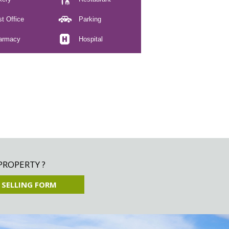
t Office
Parking
armacy
Hospital
PROPERTY ?
 SELLING FORM