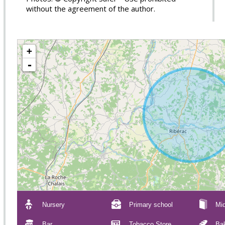
without the agreement of the author.
+
-
Nursery
Primary school
Mid
Bar
Tobacco Store
Ba