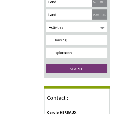
sqm min.
sqm max.
Activities
Housing
Exploitation
Contact :
Carole HERBAUX