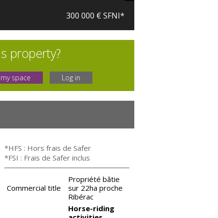
300 000 € SFNI*
is property?
 my space
Log in
*HFS : Hors frais de Safer
*FSI : Frais de Safer inclus
Propriété bâtie
Commercial title
sur 22ha proche
Ribérac
Horse-riding
activities