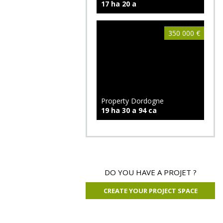
17 ha 20 a
350 000 €
Property Dordogne
19 ha 30 a 94 ca
310 000 €
DO YOU HAVE A PROJET ?
CREATE YOUR PROJECT SPACE
Property Dordogne
27 ha 99 a 16 ca