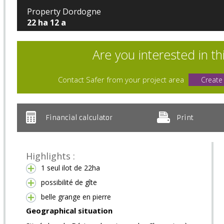
Property Dordogne
22 ha 12 a
Are you interested in th
Contact Safer from your project area
Create
Financial calculator
Print
Highlights :
1 seul ilot de 22ha
possibilité de gîte
belle grange en pierre
Geographical situation