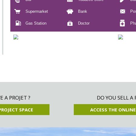
Supermarket
Bank
Pos
Gas Station
Doctor
Ph
 A PROJET ?
DO YOU SELL A 
PROJECT SPACE
ACCESS THE ONLINE