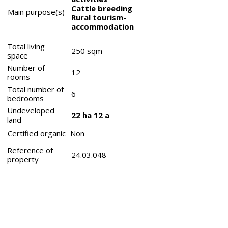
Cattle breeding
Main purpose(s)
Rural tourism-
accommodation
Total living
250
sqm
space
Number of
12
rooms
Total number of
6
bedrooms
Undeveloped
22 ha 12 a
land
Certified organic
Non
Reference of
24.03.048
property