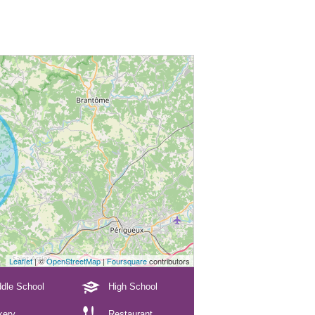
Leaflet
| ©
OpenStreetMap
|
Foursquare
contributors
dle School
High School
kery
Restaurant