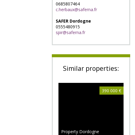
0685807464
c.herbaux@saferna.fr
SAFER Dordogne
0555480915
spir@saferna.fr
Similar properties:
390 000 €
Property Dordogne