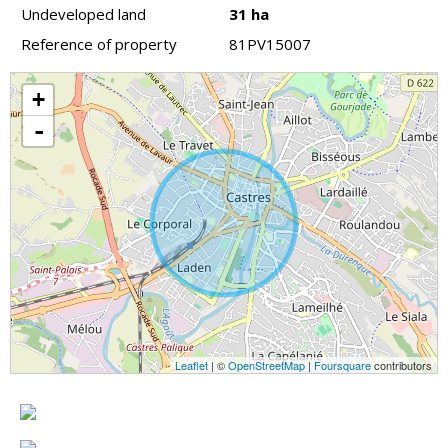
Undeveloped land
31 ha
Reference of property
81PV15007
+
-
Leaflet
| ©
OpenStreetMap
|
Foursquare
contributors