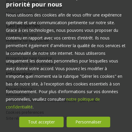
Plant productions
priorité pour nous
Rural tourism-accommodation
Wine-growing
Nous utilisons des cookies afin de vous offrir une expérience
optimale et une communication pertinente sur notre site.
Last properties
Grace à ces technologies, nous pouvons vous proposer du
Property for sale
contenu en rapport avec vos centres d'intérêt. Ils nous
Property for sale Loiret
permettent également d'améliorer la qualité de nos services et
Property for sale Saône-et-Loire
Property for sale Loiret
la convivialité de notre site internet. Nous utiliserons
Property for sale Corrèze
uniquement les données personnelles pour lesquelles vous
Property for sale Calvados
avez donné votre accord. Vous pouvez les modifier à
Information
n'importe quel moment via la rubrique "Gérer les cookies" en
Owner login
bas de notre site, à l'exception des cookies essentiels à son
Privacy Policy
fonctionnement. Pour plus d'informations sur vos données
Informations
personnelles, veuillez consulter
notre politique de
Charte relative aux données à caractère personnel
confidentialité
.
Sitemap
Cookies preferences
Site réalisé par
Tout accepter
Personnaliser