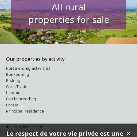
All rural
properties for sale
Our properties by activity
Horse-riding activities
Beekeeping
Fishing
Craft/Trade
Hunting
Cattle breeding
Forest
Principal residence
Investor/Investment
Le respect de votre vie privée est une
✕
Heritage/Culture/Historic Monuments