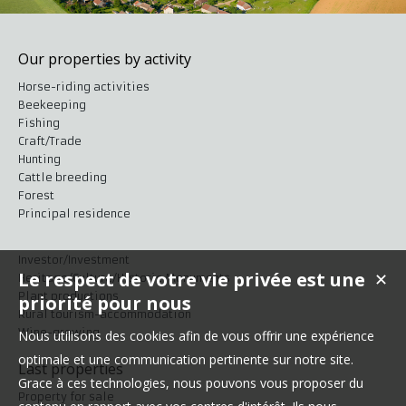
Our properties by activity
Horse-riding activities
Beekeeping
Fishing
Craft/Trade
Hunting
Cattle breeding
Forest
Principal residence
Investor/Investment
Le respect de votre vie privée est une
✕
Heritage/Culture/Historic Monuments
Plant productions
priorité pour nous
Rural tourism-accommodation
Wine-growing
Nous utilisons des cookies afin de vous offrir une expérience
optimale et une communication pertinente sur notre site.
Last properties
Grace à ces technologies, nous pouvons vous proposer du
Property for sale