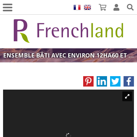
ENSEMBLE BÂTI AVEC ENVIRON 12HA60 ET SON PLAN D'EAU.