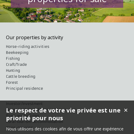
Our properties by activity
Horse-riding activities
Beekeeping
Fishing
Craft/Trade
Hunting
Cattle breeding
Forest
Principal residence
Investor/Investment
Le respect de votre vie privée est une
✕
Heritage/Culture/Historic Monuments
Plant productions
priorité pour nous
Rural tourism-accommodation
Wine-growing
Nous utilisons des cookies afin de vous offrir une expérience