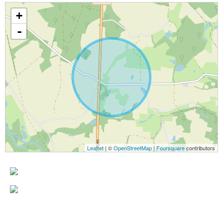
+
-
Leaflet
| ©
OpenStreetMap
|
Foursquare
contributors