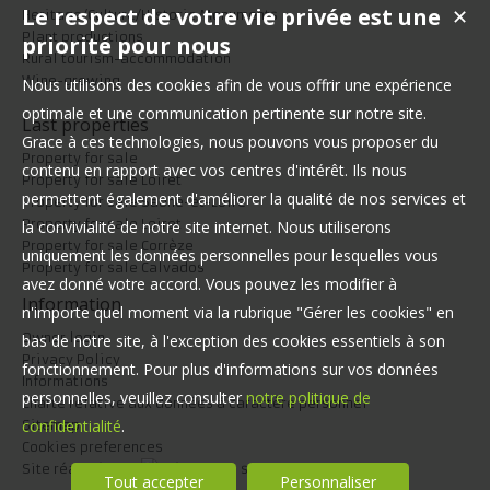
Le respect de votre vie privée est une
✕
Heritage/Culture/Historic Monuments
Plant productions
priorité pour nous
Rural tourism-accommodation
Wine-growing
Nous utilisons des cookies afin de vous offrir une expérience
optimale et une communication pertinente sur notre site.
Last properties
Grace à ces technologies, nous pouvons vous proposer du
Property for sale
contenu en rapport avec vos centres d'intérêt. Ils nous
Property for sale Loiret
permettent également d'améliorer la qualité de nos services et
Property for sale Saône-et-Loire
Property for sale Loiret
la convivialité de notre site internet. Nous utiliserons
Property for sale Corrèze
uniquement les données personnelles pour lesquelles vous
Property for sale Calvados
avez donné votre accord. Vous pouvez les modifier à
Information
n'importe quel moment via la rubrique "Gérer les cookies" en
Owner login
bas de notre site, à l'exception des cookies essentiels à son
Privacy Policy
fonctionnement. Pour plus d'informations sur vos données
Informations
personnelles, veuillez consulter
notre politique de
Charte relative aux données à caractère personnel
confidentialité
.
Sitemap
Cookies preferences
Site réalisé par
Tout accepter
Personnaliser