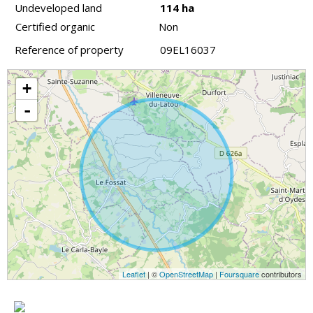
Undeveloped land
114 ha
Certified organic
Non
Reference of property
09EL16037
+
-
Leaflet
| ©
OpenStreetMap
|
Foursquare
contributors