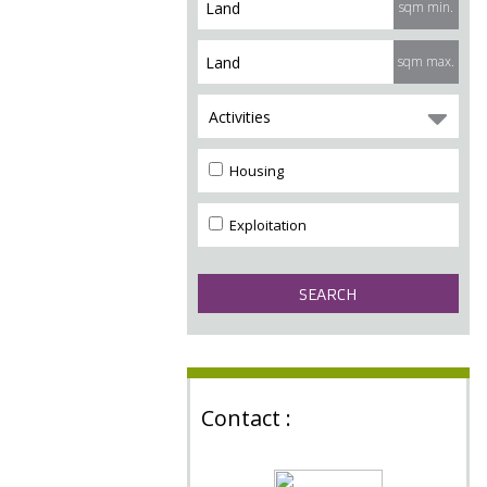
sqm min.
sqm max.
Activities
Housing
Exploitation
Contact :