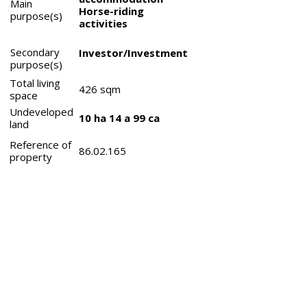
Main
Horse-riding
purpose(s)
activities
Secondary
Investor/Investment
purpose(s)
Total living
426
sqm
space
Undeveloped
10 ha 14 a 99 ca
land
Reference of
86.02.165
property