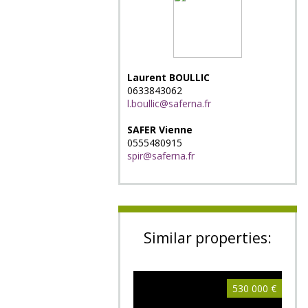
Laurent BOULLIC
0633843062
l.boullic@saferna.fr
SAFER Vienne
0555480915
spir@saferna.fr
Similar properties:
530 000 €