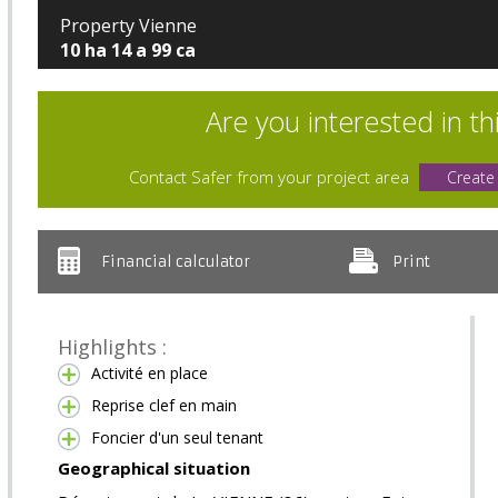
Property Vienne
10 ha 14 a 99 ca
Are you interested in th
Contact Safer from your project area
Create
Financial calculator
Print
Highlights :
Activité en place
Reprise clef en main
Foncier d'un seul tenant
Geographical situation