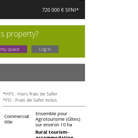
720 000 € SFNI*
is property?
 my space
Log in
*HFS : Hors frais de Safer
*FSI : Frais de Safer inclus
Ensemble pour
Commercial
Agrotourisme (Gîtes)
title
sur environ 10 ha
Rural tourism-
accommodation