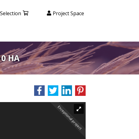
Selection
Project Space
10 HA
Exceptional project