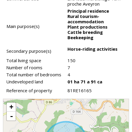
proche Aveyron
Principal residence
Rural tourism-
accommodation
Main purpose(s)
Plant productions
Cattle breeding
Beekeeping
Horse-riding activities
Secondary purpose(s)
Total living space
150
Number of rooms
7
Total number of bedrooms
4
Undeveloped land
01 ha 71 a 91 ca
Reference of property
81RE16165
+
-