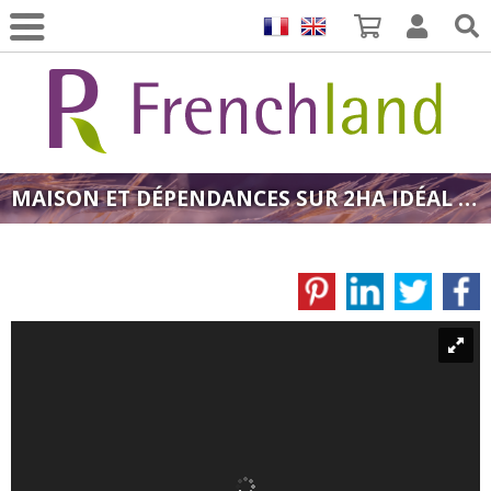
MAISON ET DÉPENDANCES SUR 2HA IDÉAL MARAICHAGE TARN PROCHE AVEYRON