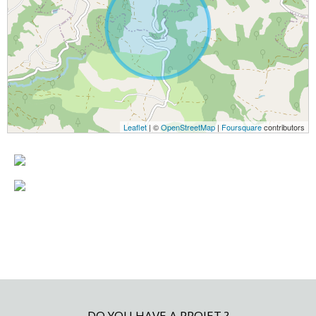
Leaflet
| ©
OpenStreetMap
|
Foursquare
contributors
DO YOU HAVE A PROJET ?