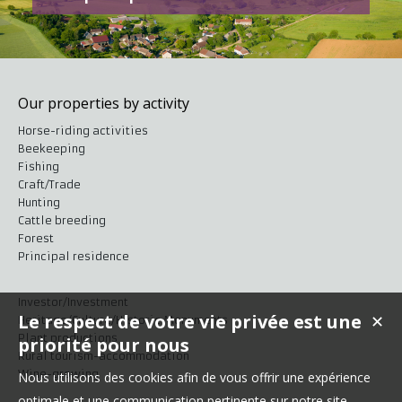
Our properties by activity
Horse-riding activities
Beekeeping
Fishing
Craft/Trade
Hunting
Cattle breeding
Forest
Principal residence
Investor/Investment
Le respect de votre vie privée est une
✕
Heritage/Culture/Historic Monuments
Plant productions
priorité pour nous
Rural tourism-accommodation
Wine-growing
Nous utilisons des cookies afin de vous offrir une expérience
optimale et une communication pertinente sur notre site.