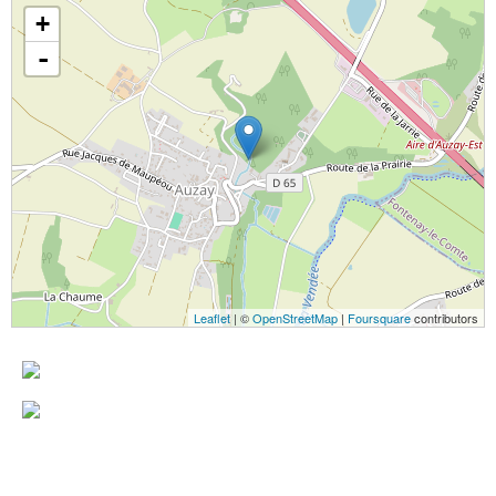
+
-
Leaflet
| ©
OpenStreetMap
|
Foursquare
contributors