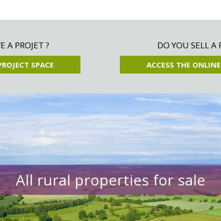
 A PROJET ?
DO YOU SELL A 
PROJECT SPACE
ACCESS THE ONLINE
All rural properties for sale