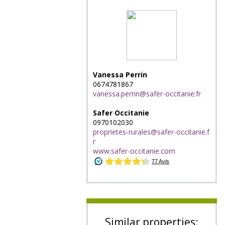
Vanessa Perrin
0674781867
vanessa.perrin@safer-occitanie.fr
Safer Occitanie
0970102030
proprietes-rurales@safer-occitanie.f
r
www.safer-occitanie.com
Similar properties: