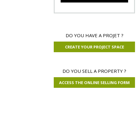
566 720 €
DO YOU HAVE A PROJET ?
CREATE YOUR PROJECT SPACE
Property Tarn
08 ha 55 a 90 ca
DO YOU SELL A PROPERTY ?
ACCESS THE ONLINE SELLING FORM