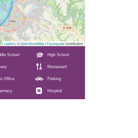
Leaflet
| ©
OpenStreetMap
|
Foursquare
contributors
dle School
High School
kery
Restaurant
t Office
Parking
armacy
Hospital