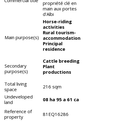
Commercial title
propriété clé en
main aux portes
d'Albi
Horse-riding
activities
Rural tourism-
Main purpose(s)
accommodation
Principal
residence
Cattle breeding
Secondary
Plant
purpose(s)
productions
Total living
216
sqm
space
Undeveloped
08 ha 95 a 61 ca
land
Reference of
81EQ16286
property