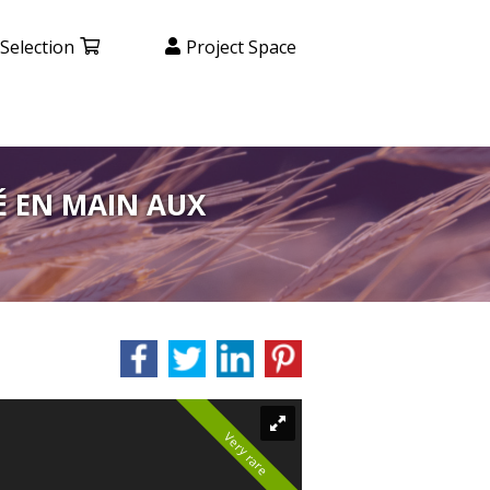
Selection
Project Space
É EN MAIN AUX
Very rare