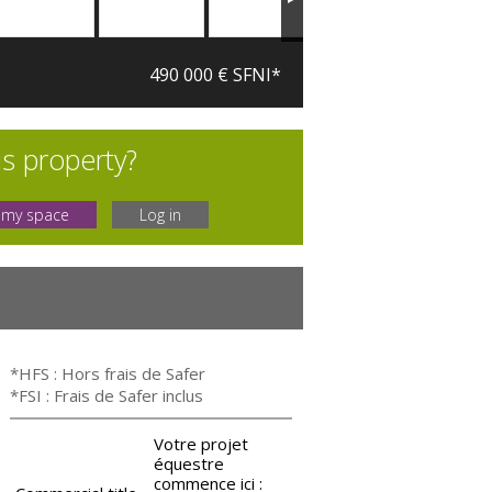
490 000 € SFNI*
is property?
 my space
Log in
*HFS : Hors frais de Safer
*FSI : Frais de Safer inclus
Votre projet
équestre
commence ici :