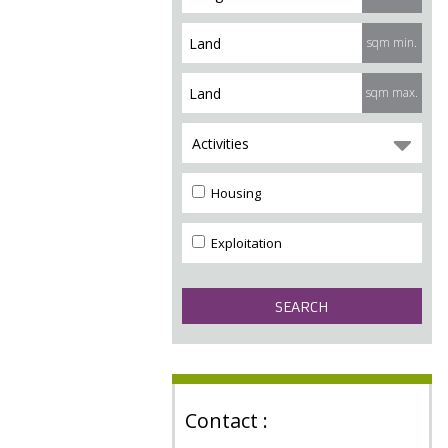
sqm min.
sqm max.
Activities
Housing
Exploitation
Contact :