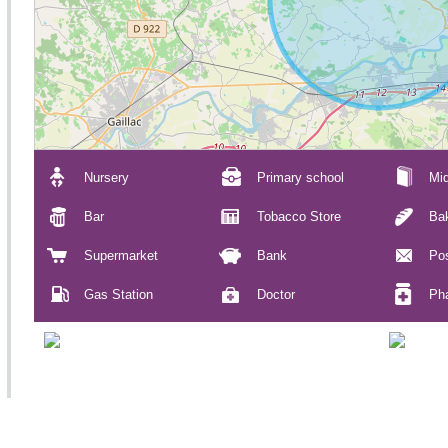
Nursery
Primary school
Mid
Bar
Tobacco Store
Ba
Supermarket
Bank
Pos
Gas Station
Doctor
Ph