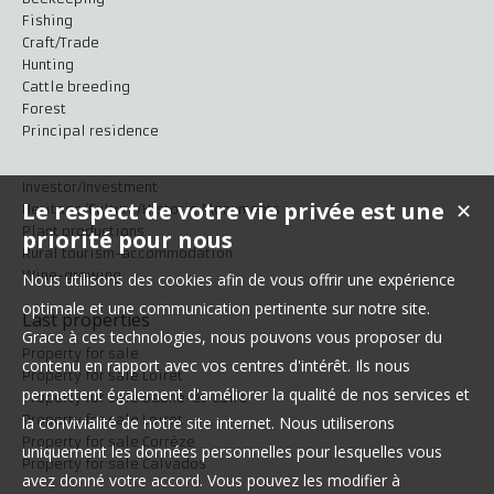
Fishing
Craft/Trade
Hunting
Cattle breeding
Forest
Principal residence
Investor/Investment
Le respect de votre vie privée est une
✕
Heritage/Culture/Historic Monuments
Plant productions
priorité pour nous
Rural tourism-accommodation
Wine-growing
Nous utilisons des cookies afin de vous offrir une expérience
optimale et une communication pertinente sur notre site.
Last properties
Grace à ces technologies, nous pouvons vous proposer du
Property for sale
contenu en rapport avec vos centres d'intérêt. Ils nous
Property for sale Loiret
permettent également d'améliorer la qualité de nos services et
Property for sale Saône-et-Loire
Property for sale Loiret
la convivialité de notre site internet. Nous utiliserons
Property for sale Corrèze
uniquement les données personnelles pour lesquelles vous
Property for sale Calvados
avez donné votre accord. Vous pouvez les modifier à