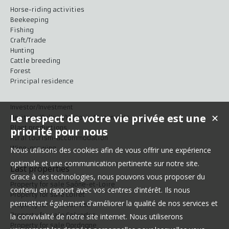
Horse-riding activities
Beekeeping
Fishing
Craft/Trade
Hunting
Cattle breeding
Forest
Principal residence
Investor/Investment
Le respect de votre vie privée est une
✕
Heritage/Culture/Historic Monuments
Plant productions
priorité pour nous
Rural tourism-accommodation
Wine-growing
Nous utilisons des cookies afin de vous offrir une expérience
optimale et une communication pertinente sur notre site.
Last properties
Grace à ces technologies, nous pouvons vous proposer du
Property for sale Saône-et-Loire
contenu en rapport avec vos centres d'intérêt. Ils nous
Property for sale Loiret
permettent également d'améliorer la qualité de nos services et
Property for sale Corrèze
Property for sale Calvados
la convivialité de notre site internet. Nous utiliserons
Property for sale Dordogne