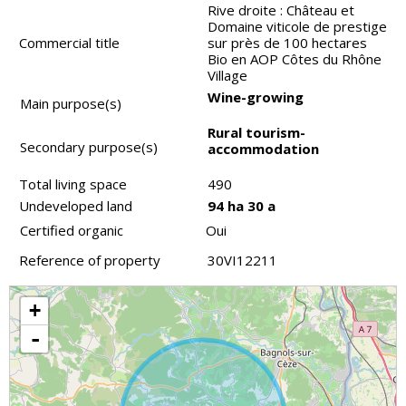
Rive droite : Château et
Domaine viticole de prestige
Commercial title
sur près de 100 hectares
Bio en AOP Côtes du Rhône
Village
Wine-growing
Main purpose(s)
Rural tourism-
Secondary purpose(s)
accommodation
Total living space
490
Undeveloped land
94 ha 30 a
Certified organic
Oui
Reference of property
30VI12211
+
-