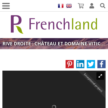
RIVE DROITE : CHÂTEAU ET DOMAINE VITICOLE DE PRESTIGE SUR PRÈS DE 100 HECTARES BIO EN AOP CÔTES DU RHÔNE VILLAGE
Exceptional project