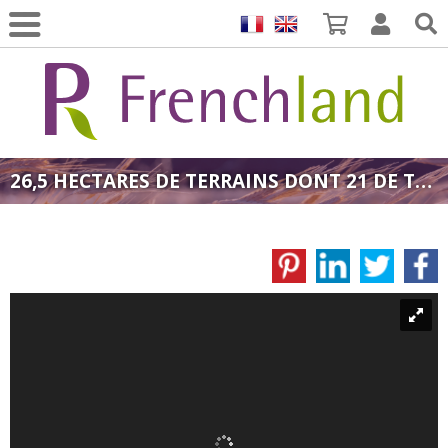
26,5 HECTARES DE TERRAINS DONT 21 DE TERRES AGRICOLES - PROCHE TOULOUSE