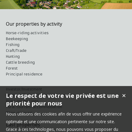
Our properties by activity
Horse-riding activities
Beekeeping
Fishing
Craft/Trade
Hunting
Cattle breeding
Forest
Principal residence
Investor/Investment
Le respect de votre vie privée est une
✕
Heritage/Culture/Historic Monuments
Plant productions
priorité pour nous
Rural tourism-accommodation
Wine-growing
Nous utilisons des cookies afin de vous offrir une expérience
optimale et une communication pertinente sur notre site.
Last properties
Grace à ces technologies, nous pouvons vous proposer du