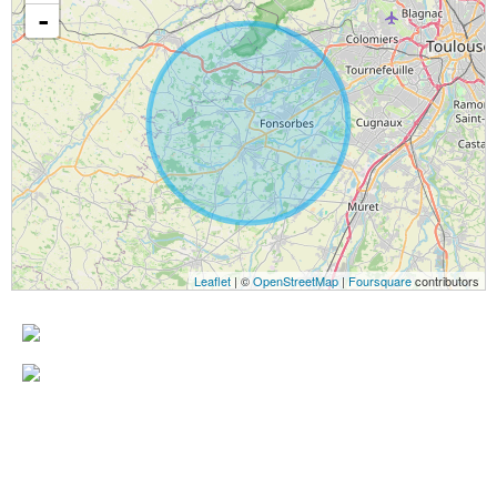
-
Leaflet
| ©
OpenStreetMap
|
Foursquare
contributors