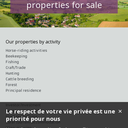
properties for sale
Our properties by activity
Horse-riding activities
Beekeeping
Fishing
Craft/Trade
Hunting
Cattle breeding
Forest
Principal residence
Investor/Investment
Le respect de votre vie privée est une
✕
Heritage/Culture/Historic Monuments
Plant productions
priorité pour nous
Rural tourism-accommodation
Wine-growing