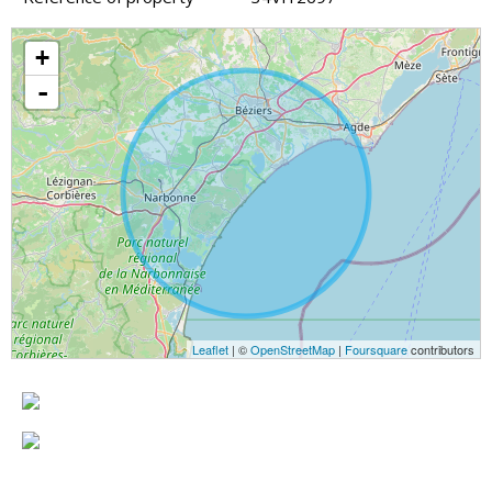
+
-
Leaflet
| ©
OpenStreetMap
|
Foursquare
contributors