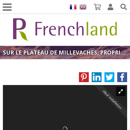
SUR LE PLATEAU DE MILLEVACHES, PROPRIÉTÉ D'ENVIRON 83,5 HA GROUPÉS AVEC BÂTIMENTS D'EXPLOITATIONS POUR PROJET D'INSTALLATION AGRICOLE
Ideal installation