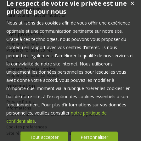
Le respect de votre vie privée est une
✕
Heritage/Culture/Historic Monuments
Plant productions
priorité pour nous
Rural tourism-accommodation
Wine-growing
Nous utilisons des cookies afin de vous offrir une expérience
optimale et une communication pertinente sur notre site.
Last properties
Grace à ces technologies, nous pouvons vous proposer du
Property for sale
contenu en rapport avec vos centres d'intérêt. Ils nous
Property for sale Loiret
permettent également d'améliorer la qualité de nos services et
Property for sale Saône-et-Loire
Property for sale Loiret
la convivialité de notre site internet. Nous utiliserons
Property for sale Corrèze
uniquement les données personnelles pour lesquelles vous
Property for sale Calvados
avez donné votre accord. Vous pouvez les modifier à
Information
n'importe quel moment via la rubrique "Gérer les cookies" en
Owner login
bas de notre site, à l'exception des cookies essentiels à son
Privacy Policy
fonctionnement. Pour plus d'informations sur vos données
Informations
personnelles, veuillez consulter
notre politique de
Charte relative aux données à caractère personnel
confidentialité
.
Sitemap
Cookies preferences
Site réalisé par
Tout accepter
Personnaliser