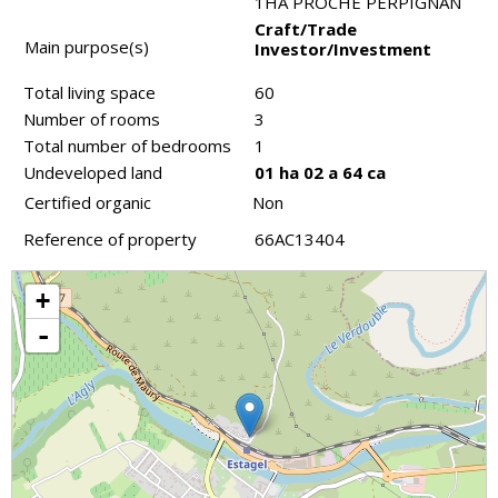
1HA PROCHE PERPIGNAN
Craft/Trade
Main purpose(s)
Investor/Investment
Total living space
60
Number of rooms
3
Total number of bedrooms
1
Undeveloped land
01 ha 02 a 64 ca
Certified organic
Non
Reference of property
66AC13404
+
-