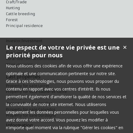
Craft/Trade
Hunting
Cattle breeding
Forest
Principal residence
Investor/Investment
Le respect de votre vie privée est une
✕
Heritage/Culture/Historic Monuments
Plant productions
priorité pour nous
Rural tourism-accommodation
Wine-growing
Nous utilisons des cookies afin de vous offrir une expérience
optimale et une communication pertinente sur notre site.
Last properties
Grace à ces technologies, nous pouvons vous proposer du
Property for sale Loiret
contenu en rapport avec vos centres d'intérêt. Ils nous
Property for sale Saône-et-Loire
permettent également d'améliorer la qualité de nos services et
Property for sale Loiret
Property for sale Corrèze
la convivialité de notre site internet. Nous utiliserons
Property for sale Calvados
uniquement les données personnelles pour lesquelles vous
Property for sale Dordogne
avez donné votre accord. Vous pouvez les modifier à
Information
n'importe quel moment via la rubrique "Gérer les cookies" en