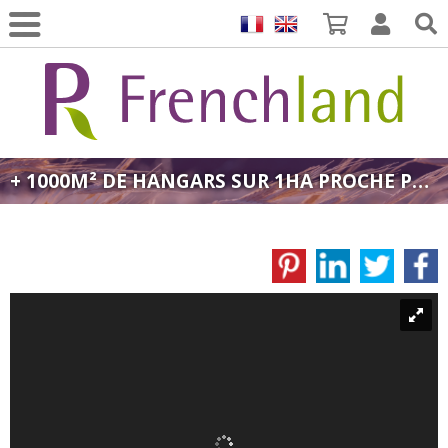
+ 1000M² DE HANGARS SUR 1HA PROCHE PERPIGNAN