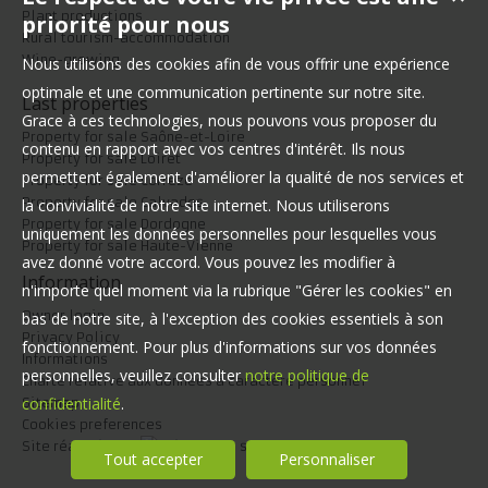
Plant productions
priorité pour nous
Rural tourism-accommodation
Wine-growing
Nous utilisons des cookies afin de vous offrir une expérience
optimale et une communication pertinente sur notre site.
Last properties
Grace à ces technologies, nous pouvons vous proposer du
Property for sale Saône-et-Loire
contenu en rapport avec vos centres d'intérêt. Ils nous
Property for sale Loiret
permettent également d'améliorer la qualité de nos services et
Property for sale Corrèze
Property for sale Calvados
la convivialité de notre site internet. Nous utiliserons
Property for sale Dordogne
uniquement les données personnelles pour lesquelles vous
Property for sale Haute-Vienne
avez donné votre accord. Vous pouvez les modifier à
Information
n'importe quel moment via la rubrique "Gérer les cookies" en
Owner login
bas de notre site, à l'exception des cookies essentiels à son
Privacy Policy
fonctionnement. Pour plus d'informations sur vos données
Informations
personnelles, veuillez consulter
notre politique de
Charte relative aux données à caractère personnel
confidentialité
.
Sitemap
Cookies preferences
Site réalisé par
Tout accepter
Personnaliser