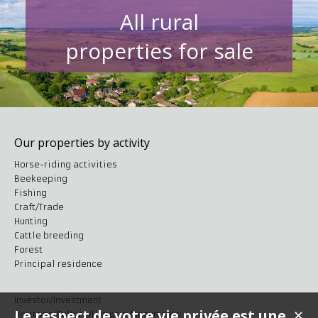
All rural
properties for sale
Our properties by activity
Horse-riding activities
Beekeeping
Fishing
Craft/Trade
Hunting
Cattle breeding
Forest
Principal residence
Investor/Investment
Le respect de votre vie privée est une
✕
Heritage/Culture/Historic Monuments