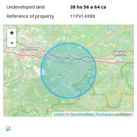
Undeveloped land
38 ha 56 a 64 ca
Reference of property
11PV14388
+
-
Leaflet
| ©
OpenStreetMap
|
Foursquare
contributors