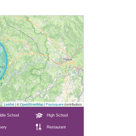
Leaflet
| ©
OpenStreetMap
|
Foursquare
contributors
dle School
High School
kery
Restaurant