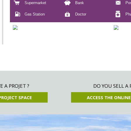
Supermarket
Bank
Pos
Gas Station
Doctor
Ph
 A PROJET ?
DO YOU SELL A 
PROJECT SPACE
ACCESS THE ONLINE