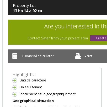
Property Lot
13 ha 14 a 02 ca
Are you interested in th
Contact Safer from your project area
Create
Financial calculator
Print
Highlights :
Bâti de caractère
Un seul tenant
Idéalement situé géographiquement
Geographical situation