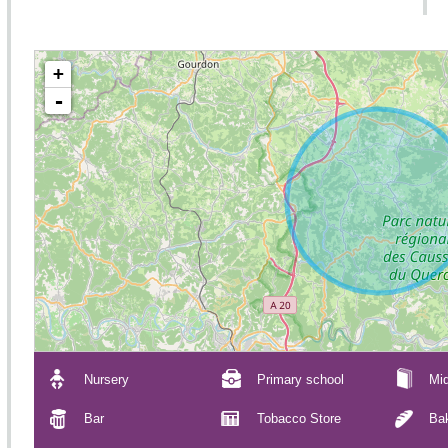
+
-
Nursery
Primary school
Mid
Bar
Tobacco Store
Ba