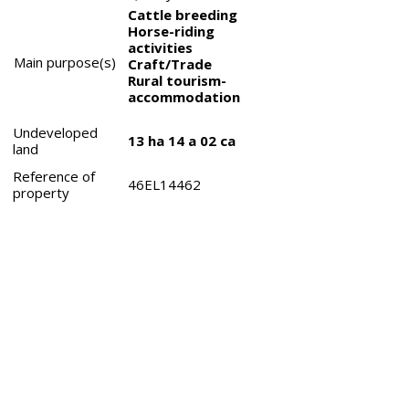
Cattle breeding
Horse-riding
activities
Main purpose(s)
Craft/Trade
Rural tourism-
accommodation
Undeveloped
13 ha 14 a 02 ca
land
Reference of
46EL14462
property