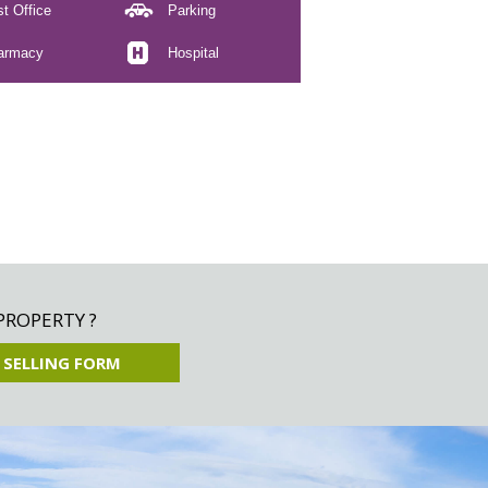
t Office
Parking
armacy
Hospital
PROPERTY ?
 SELLING FORM