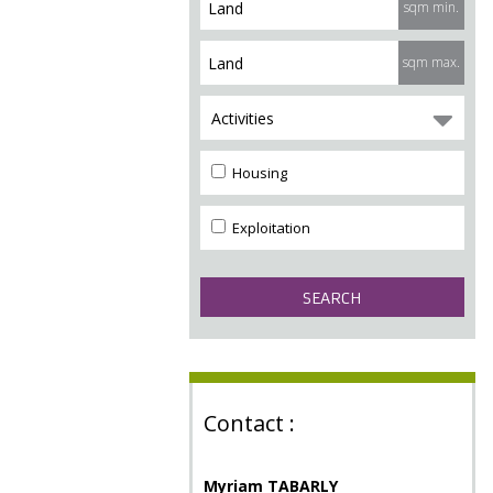
sqm min.
sqm max.
Activities
Housing
Exploitation
Contact :
Myriam TABARLY