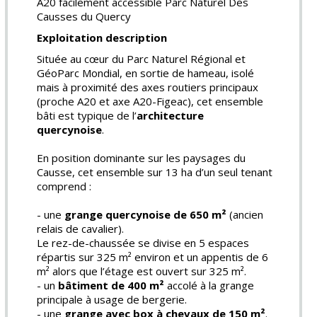
A20 facilement accessible Parc Naturel Des
Causses du Quercy
Exploitation description
Située au cœur du Parc Naturel Régional et
GéoParc Mondial, en sortie de hameau, isolé
mais à proximité des axes routiers principaux
(proche A20 et axe A20-Figeac), cet ensemble
bâti est typique de l’
architecture
quercynoise
.
En position dominante sur les paysages du
Causse, cet ensemble sur 13 ha d’un seul tenant
comprend :
- une
grange quercynoise de 650 m²
(ancien
relais de cavalier).
Le rez-de-chaussée se divise en 5 espaces
répartis sur 325 m² environ et un appentis de 6
m² alors que l’étage est ouvert sur 325 m².
- un
bâtiment de 400 m²
accolé à la grange
principale à usage de bergerie.
- une
grange avec box à chevaux de 150 m²
.