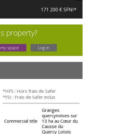
171 200 € SFNI*
is property?
 my space
Log in
*HFS : Hors frais de Safer
*FSI : Frais de Safer inclus
Granges
quercynoises sur
Commercial title
13 ha au Cœur du
Causse du
Quercy Lotois