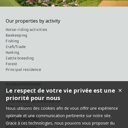
Our properties by activity
Horse-riding activities
Beekeeping
Fishing
Craft/Trade
Hunting
Cattle breeding
Forest
Principal residence
Investor/Investment
Le respect de votre vie privée est une
✕
Heritage/Culture/Historic Monuments
Plant productions
priorité pour nous
Rural tourism-accommodation
Wine-growing
Nous utilisons des cookies afin de vous offrir une expérience
optimale et une communication pertinente sur notre site.
Last properties
Grace à ces technologies, nous pouvons vous proposer du
Property for sale