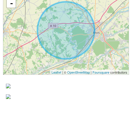
-
Leaflet
| ©
OpenStreetMap
|
Foursquare
contributors