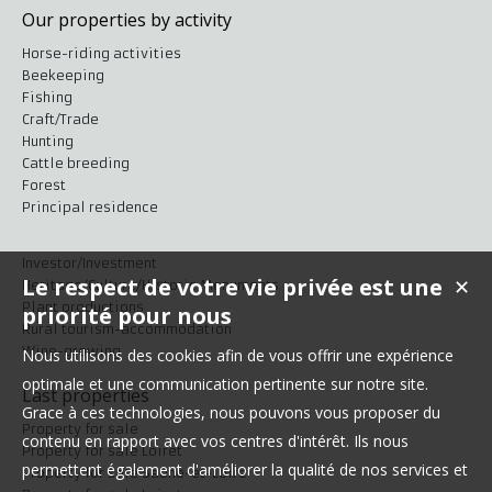
Our properties by activity
Horse-riding activities
Beekeeping
Fishing
Craft/Trade
Hunting
Cattle breeding
Forest
Principal residence
Investor/Investment
Le respect de votre vie privée est une
✕
Heritage/Culture/Historic Monuments
Plant productions
priorité pour nous
Rural tourism-accommodation
Wine-growing
Nous utilisons des cookies afin de vous offrir une expérience
optimale et une communication pertinente sur notre site.
Last properties
Grace à ces technologies, nous pouvons vous proposer du
Property for sale
contenu en rapport avec vos centres d'intérêt. Ils nous
Property for sale Loiret
permettent également d'améliorer la qualité de nos services et
Property for sale Saône-et-Loire