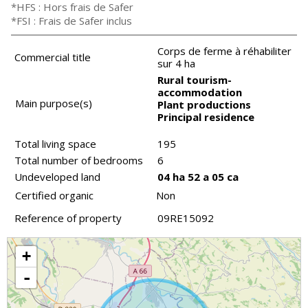
*HFS : Hors frais de Safer
*FSI : Frais de Safer inclus
Corps de ferme à réhabiliter
Commercial title
sur 4 ha
Rural tourism-
accommodation
Main purpose(s)
Plant productions
Principal residence
Total living space
195
Total number of bedrooms
6
Undeveloped land
04 ha 52 a 05 ca
Certified organic
Non
Reference of property
09RE15092
+
-