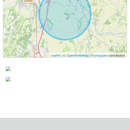
Leaflet
| ©
OpenStreetMap
|
Foursquare
contributors