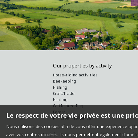
Our properties by activity
Horse-riding activities
Beekeeping
Fishing
Craft/Trade
Hunting
Cattle breeding
Forest
Le respect de votre vie privée est une pri
Principal residence
Nous utilisons des cookies afin de vous offrir une expérience op
avec vos centres d'intérêt. Ils nous permettent également d'amélior