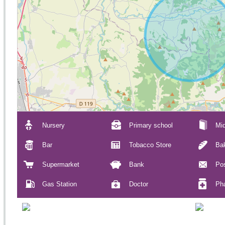
Nursery
Primary school
Mid
Bar
Tobacco Store
Ba
Supermarket
Bank
Pos
Gas Station
Doctor
Ph