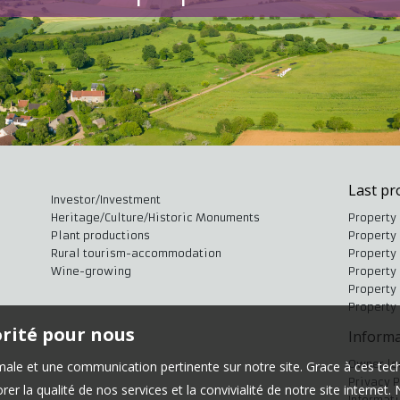
Last pr
Investor/Investment
Heritage/Culture/Historic Monuments
Property 
Plant productions
Property 
Rural tourism-accommodation
Property 
Wine-growing
Property 
Property 
Property 
orité pour nous
Informa
Owner lo
timale et une communication pertinente sur notre site. Grace à ces 
Privacy P
er la qualité de nos services et la convivialité de notre site interne
Informat