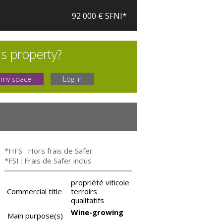
92 000 € SFNI*
is property?
 my space
Log in
*HFS : Hors frais de Safer
*FSI : Frais de Safer inclus
propriété viticole
Commercial title
terroirs
qualitatifs
Wine-growing
Main purpose(s)