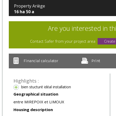
Property Ariège
16 ha 50 a
Are you interested in th
Contact Safer from your project area
Create
Financial calculator
Print
Highlights :
bien stucturé idéal installation
Geographical situation
entre MIREPOIX et LIMOUX
Housing description