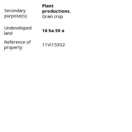
Plant
Secondary
productions
,
purpose(s)
Grain crop
Undeveloped
16 ha 50 a
land
Reference of
11VI15302
property