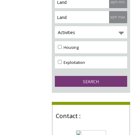
sqm min.
sqm max.
Activities
Housing
Exploitation
Contact :