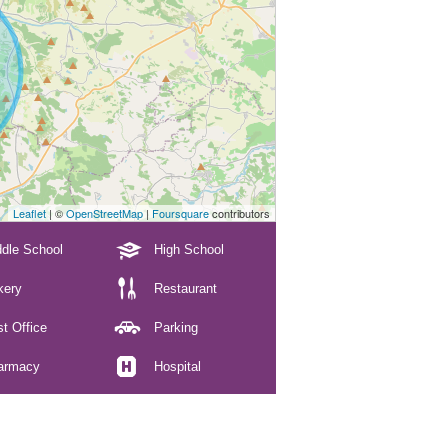
Leaflet
| ©
OpenStreetMap
|
Foursquare
contributors
dle School
High School
kery
Restaurant
t Office
Parking
armacy
Hospital