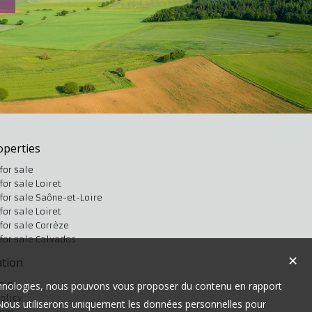
operties
for sale
for sale Loiret
for sale Saône-et-Loire
for sale Loiret
for sale Corrèze
for sale Calvados
✕
tion
gin
technologies, nous pouvons vous proposer du contenu en rapport
olicy
t. Nous utiliserons uniquement les données personnelles pour
ions