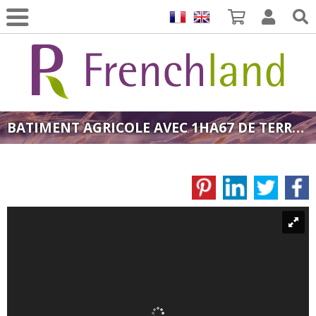
BATIMENT AGRICOLE AVEC 1HA67 DE TERRES ATTENANTES