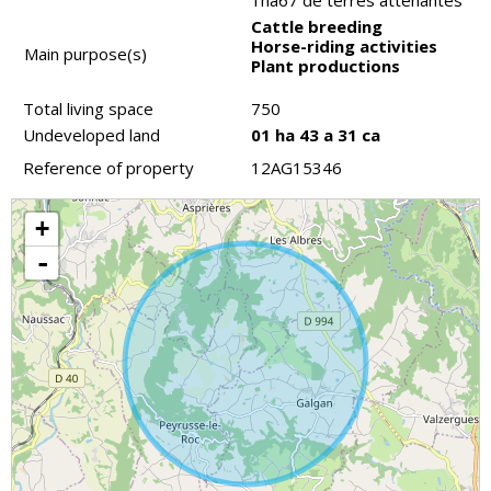
1ha67 de terres attenantes
Cattle breeding
Horse-riding activities
Main purpose(s)
Plant productions
Total living space
750
Undeveloped land
01 ha 43 a 31 ca
Reference of property
12AG15346
+
-