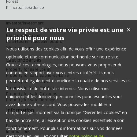
Forest
Principal residence
Investor/Investment
Le respect de votre vie privée est une
✕
Heritage/Culture/Historic Monuments
Plant productions
priorité pour nous
Rural tourism-accommodation
Wine-growing
Nous utilisons des cookies afin de vous offrir une expérience
optimale et une communication pertinente sur notre site.
Last properties
Grace à ces technologies, nous pouvons vous proposer du
Property for sale Loiret
contenu en rapport avec vos centres d'intérêt. Ils nous
Property for sale Saône-et-Loire
permettent également d'améliorer la qualité de nos services et
Property for sale Loiret
Property for sale Corrèze
la convivialité de notre site internet. Nous utiliserons
Property for sale Calvados
uniquement les données personnelles pour lesquelles vous
Property for sale Dordogne
avez donné votre accord. Vous pouvez les modifier à
Information
n'importe quel moment via la rubrique "Gérer les cookies" en
Owner login
bas de notre site, à l'exception des cookies essentiels à son
Privacy Policy
fonctionnement. Pour plus d'informations sur vos données
Informations
personnelles, veuillez consulter
notre politique de