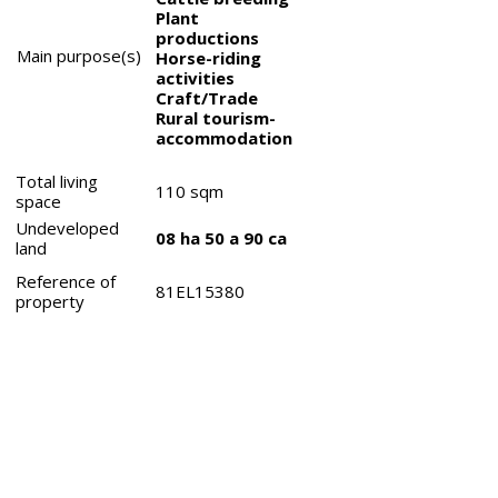
Plant
productions
Main purpose(s)
Horse-riding
activities
Craft/Trade
Rural tourism-
accommodation
Total living
110
sqm
space
Undeveloped
08 ha 50 a 90 ca
land
Reference of
81EL15380
property