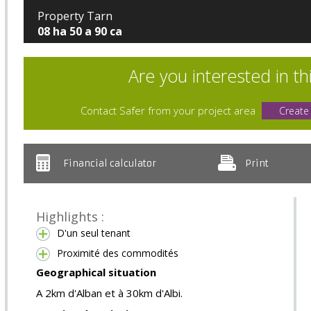
Property Tarn
08 ha 50 a 90 ca
Are you interested in th
Contact Safer from your project area
Create
Financial calculator
Print
Highlights :
D'un seul tenant
Proximité des commodités
Geographical situation
A 2km d'Alban et à 30km d'Albi.