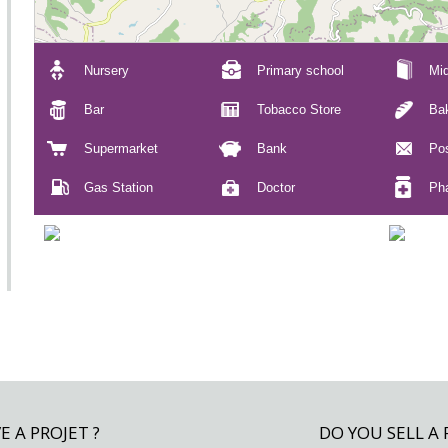
Nursery
Primary school
Mid
Bar
Tobacco Store
Ba
Supermarket
Bank
Pos
Gas Station
Doctor
Ph
 A PROJET ?
DO YOU SELL A 