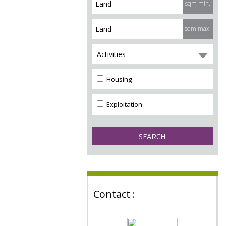
sqm min.
sqm max.
Activities
Housing
Exploitation
Contact :