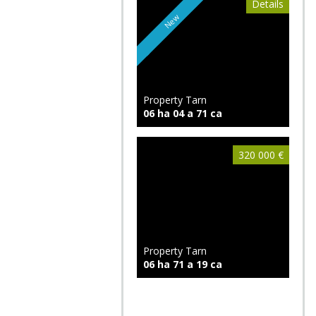
Details
New
Property Tarn
06 ha 04 a 71 ca
320 000 €
Property Tarn
06 ha 71 a 19 ca