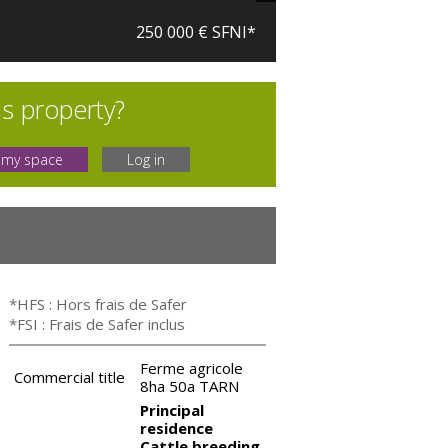
250 000 € SFNI*
is property?
 my space
Log in
*HFS : Hors frais de Safer
*FSI : Frais de Safer inclus
Ferme agricole
Commercial title
8ha 50a TARN
Principal
residence
Cattle breeding