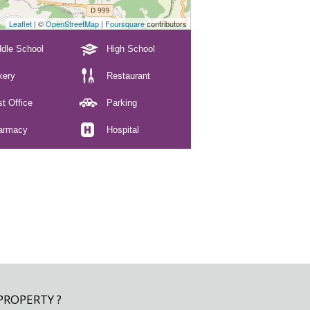
Leaflet
| ©
OpenStreetMap
|
Foursquare
contributors
dle School
High School
kery
Restaurant
t Office
Parking
armacy
Hospital
PROPERTY ?