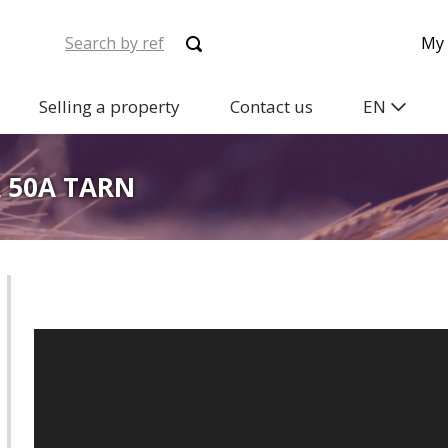
My 
Selling a property
Contact us
EN
 50A TARN