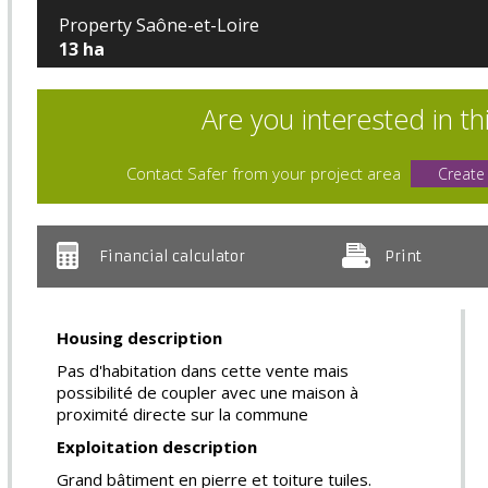
Property Saône-et-Loire
13 ha
Are you interested in th
Contact Safer from your project area
Create
Financial calculator
Print
Housing description
Pas d'habitation dans cette vente mais
possibilité de coupler avec une maison à
proximité directe sur la commune
Exploitation description
Grand bâtiment en pierre et toiture tuiles.