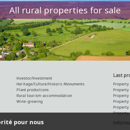
All rural properties for sale
Last pr
Investor/Investment
Heritage/Culture/Historic Monuments
Property 
Plant productions
Property 
Rural tourism-accommodation
Property 
Wine-growing
Property 
Property 
Property 
orité pour nous
Informa