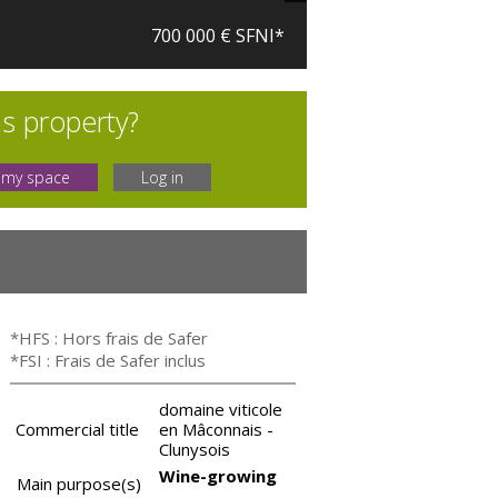
700 000 € SFNI*
is property?
 my space
Log in
*HFS : Hors frais de Safer
*FSI : Frais de Safer inclus
domaine viticole
Commercial title
en Mâconnais -
Clunysois
Wine-growing
Main purpose(s)