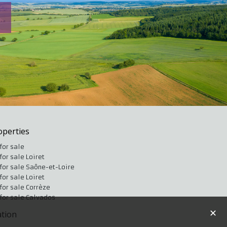
operties
for sale
for sale Loiret
for sale Saône-et-Loire
for sale Loiret
for sale Corrèze
for sale Calvados
✕
tion