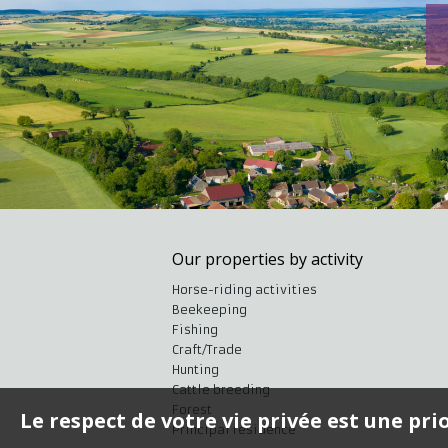
Our properties by activity
Horse-riding activities
Beekeeping
Fishing
Craft/Trade
Hunting
Cattle breeding
Forest
Le respect de votre vie privée est une pri
Principal residence