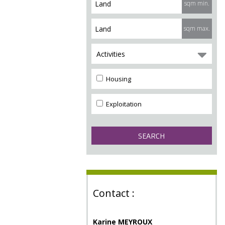
sqm min.
sqm max.
Activities
Housing
Exploitation
Contact :
Karine MEYROUX