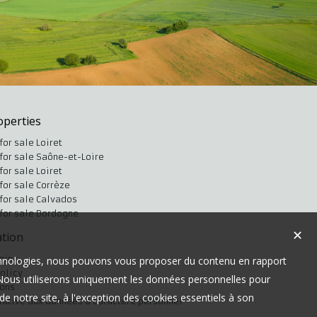
operties
for sale Loiret
for sale Saône-et-Loire
for sale Loiret
for sale Corrèze
for sale Calvados
 for sale Dordogne
✕
tion
gin
technologies, nous pouvons vous proposer du contenu en rapport
olicy
t. Nous utiliserons uniquement les données personnelles pour
ions
e notre site, à l'exception des cookies essentiels à son
elative aux données à caractère personnel