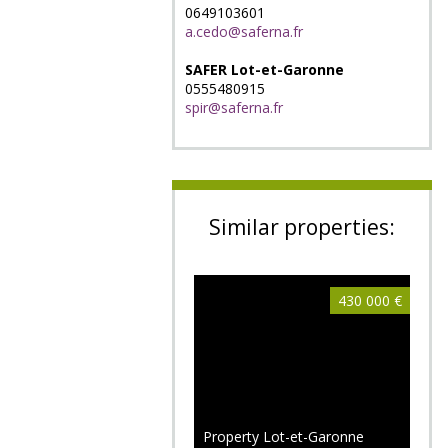
0649103601
a.cedo@saferna.fr
SAFER Lot-et-Garonne
0555480915
spir@saferna.fr
Similar properties:
430 000 €
Property Lot-et-Garonne