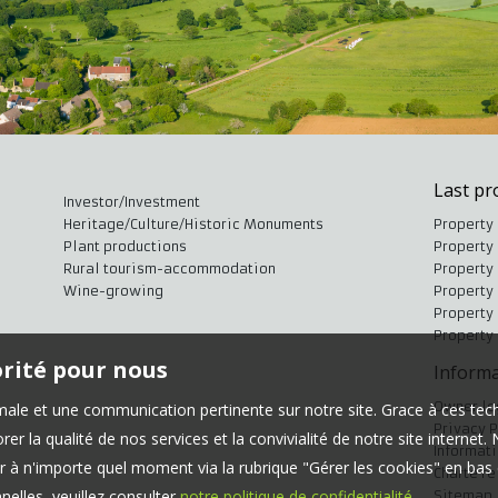
Last pr
Investor/Investment
Heritage/Culture/Historic Monuments
Property 
Plant productions
Property 
Rural tourism-accommodation
Property 
Wine-growing
Property 
Property 
Property
orité pour nous
Informa
Owner lo
timale et une communication pertinente sur notre site. Grace à ces 
Privacy P
er la qualité de nos services et la convivialité de notre site interne
Informat
 à n'importe quel moment via la rubrique "Gérer les cookies" en bas d
Charte r
elles, veuillez consulter
notre politique de confidentialité
.
Sitemap