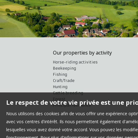
Our properties by activity
Horse-riding activities
Beekeeping
Fishing
Craft/Trade
Hunting
Cattle breeding
Forest
Le respect de votre vie privée est une pri
Principal residence
Nous utilisons des cookies afin de vous offrir une expérience op
avec vos centres d'intérêt. Ils nous permettent également d'amélior
lesquelles vous avez donné votre accord. Vous pouvez les modifier
fonctionnement. Pour plus d'informations sur vos données personn