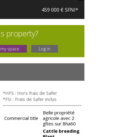
459 000 € SFNI*
is property?
 my space
Log in
*HFS : Hors frais de Safer
*FSI : Frais de Safer inclus
Belle propriété
Commercial title
agricole avec 2
gîtes sur 8ha60
Cattle breeding
Plant