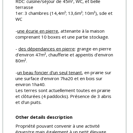
RDC: cuisine/séjour de 45m², WC, et belle
terrasse
1er: 3 chambres (14,4m²; 13,6m²; 10m²), sde et
WC
-
une écurie en pierre
, attenante à la maison
comprenant 10 boxes et une partie stockage.
-
des dépendances en pierre
: grange en pierre
d'environ 47m², chaufferie et appentis d'environ
80m².
-
un beau foncier d'un seul tenant
, en prairie sur
une surface d'environ 7ha20 et en bois sur
environ 1ha40.
Les terres sont actuellement toutes en prairie
et clôturées (4 paddocks). Présence de 3 abris
et d'un puits.
Other details description
Propriété pouvant convenir à une activité
équestre mais également à un petit élevage.