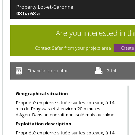
Property Lot-et-Garonne
08 ha 68 a
Are you interested in th
Contact Safer from your project area
Create
Financial calculator
Print
Geographical situation
Propriété en pierre située sur les coteaux, à 14
min de Prayssas et à environ 20 minutes
d'Agen. Dans un endroit non isolé mais au calme.
Exploitation description
Propriété en pierre située sur les coteaux, à 14