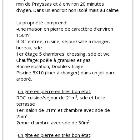
min de Prayssas et à environ 20 minutes
d'Agen. Dans un endroit non isolé mais au calme.
La propriété comprend:
-
une maison en pierre de caractère
d'environ
150m² :
RDC: entrée, cuisine, séjour/salle à manger,
bureau, sde
1er étage 5 chambres, dressing, sde et wc.
Chauffage: poêle à granules et gaz
Bonne isolation, Double vitrage
Piscine 5X10 (liner à changer) dans un joli parc
arboré.
-
un gîte en pierre en très bon état:
RDC: cuisine/séjour de 21m², sde et belle
terrasse
1er: salon de 21m² et chambre avec sde de
25m²
2eme: chambre avec sde de 30m²
-
un gîte en pierre en très bon état
: