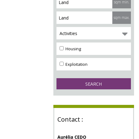
sqm min.
sqm max.
Activities
Housing
Exploitation
Contact :
Aurélia CEDO