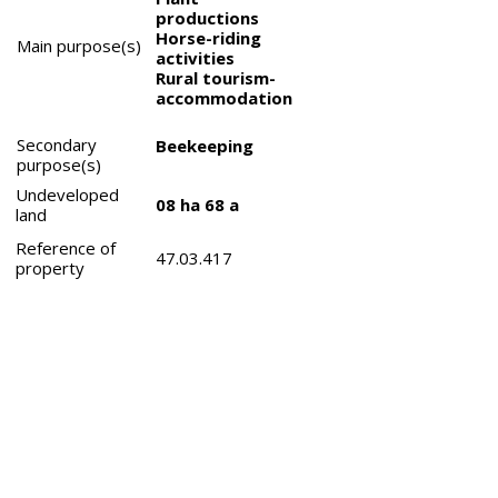
productions
Horse-riding
Main purpose(s)
activities
Rural tourism-
accommodation
Secondary
Beekeeping
purpose(s)
Undeveloped
08 ha 68 a
land
Reference of
47.03.417
property