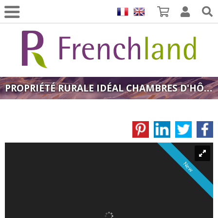
PROPRIÉTÉ RURALE IDÉAL CHAMBRES D'HÔTES GAILLAC 3HA
New