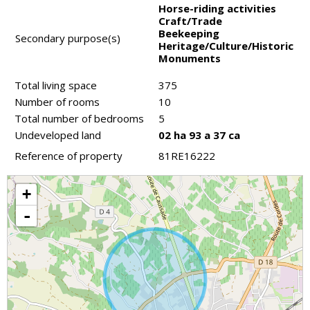
Horse-riding activities
Craft/Trade
Beekeeping
Secondary purpose(s)
Heritage/Culture/Historic
Monuments
Total living space
375
Number of rooms
10
Total number of bedrooms
5
Undeveloped land
02 ha 93 a 37 ca
Reference of property
81RE16222
+
-