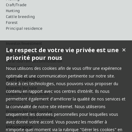
Craft/Trade
Hunting
Cattle breeding
Forest
Principal residence
Investor/Investment
Le respect de votre vie privée est une
✕
Heritage/Culture/Historic Monuments
Plant productions
priorité pour nous
Rural tourism-accommodation
Wine-growing
Nous utilisons des cookies afin de vous offrir une expérience
optimale et une communication pertinente sur notre site.
Last properties
Grace à ces technologies, nous pouvons vous proposer du
Property for sale
contenu en rapport avec vos centres d'intérêt. Ils nous
Property for sale Loiret
permettent également d'améliorer la qualité de nos services et
Property for sale Saône-et-Loire
Property for sale Loiret
la convivialité de notre site internet. Nous utiliserons
Property for sale Corrèze
uniquement les données personnelles pour lesquelles vous
Property for sale Calvados
avez donné votre accord. Vous pouvez les modifier à
Information
n'importe quel moment via la rubrique "Gérer les cookies" en