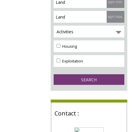
sqm min.
sqm max.
Activities
Housing
Exploitation
Contact :