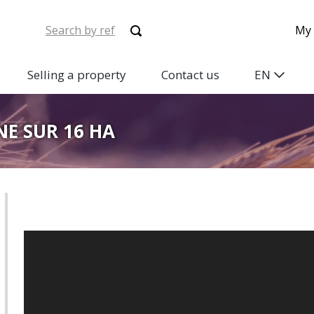
My 
Selling a property
Contact us
EN
E SUR 16 HA