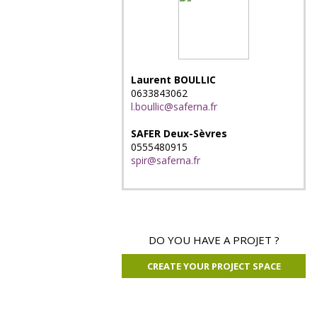
Laurent BOULLIC
0633843062
l.boullic@saferna.fr
SAFER Deux-Sèvres
0555480915
spir@saferna.fr
DO YOU HAVE A PROJET ?
CREATE YOUR PROJECT SPACE