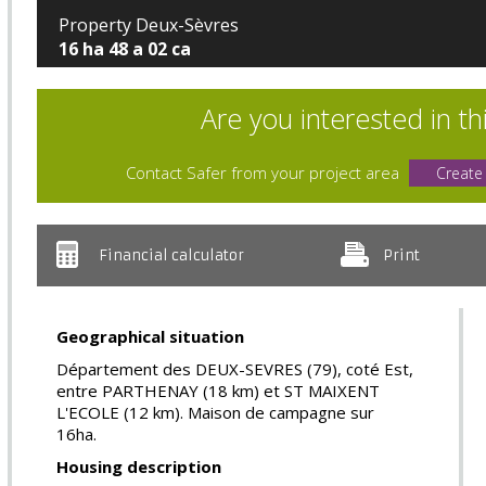
Property Deux-Sèvres
16 ha 48 a 02 ca
Are you interested in th
Contact Safer from your project area
Create
Financial calculator
Print
Geographical situation
Département des DEUX-SEVRES (79), coté Est,
entre PARTHENAY (18 km) et ST MAIXENT
L'ECOLE (12 km). Maison de campagne sur
16ha.
Housing description