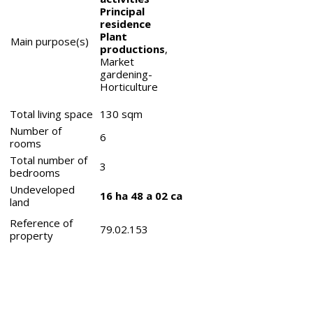
Principal
residence
Plant
Main purpose(s)
productions
,
Market
gardening-
Horticulture
Total living space
130
sqm
Number of
6
rooms
Total number of
3
bedrooms
Undeveloped
16 ha 48 a 02 ca
land
Reference of
79.02.153
property