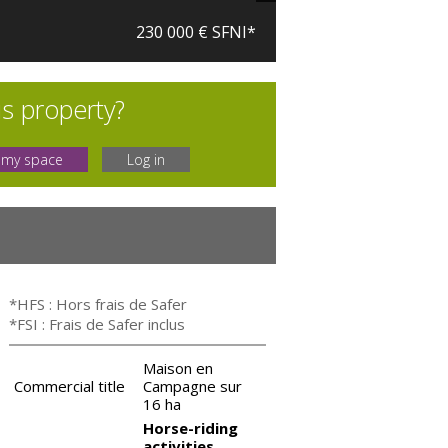
230 000 € SFNI*
is property?
 my space
Log in
*HFS : Hors frais de Safer
*FSI : Frais de Safer inclus
Maison en
Commercial title
Campagne sur
16 ha
Horse-riding
activities