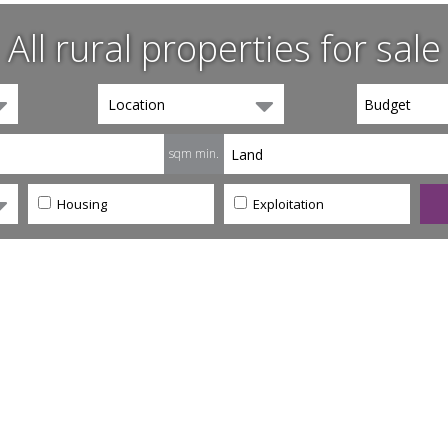
All rural properties for sale
Location
sqm min.
Housing
Exploitation