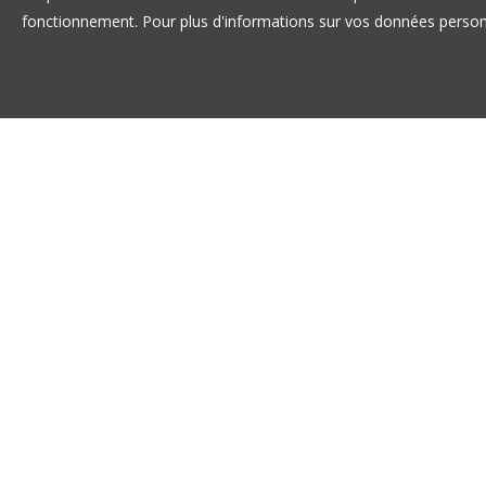
fonctionnement. Pour plus d'informations sur vos données personn
DO YOU HAVE
CREATE YOUR 
DO Y
You have a project