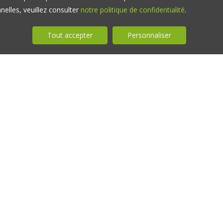
elles, veuillez consulter
notre politique de confidentialité
.
Tout accepter
Personnaliser
 A PROJET ?
DO YOU SELL A 
PROJECT SPACE
ACCESS THE ONLINE
OU HAVE A PROJECT IN A RURAL A
 in a French rural environment and you wish to be involved inagr