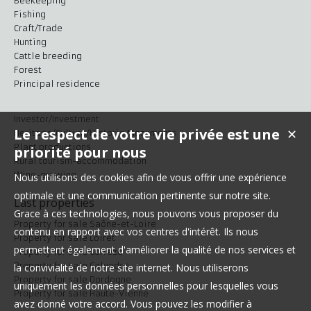
Beekeeping
Fishing
Craft/Trade
Hunting
Cattle breeding
Forest
Principal residence
Investor/Investment
Le respect de votre vie privée est une
✕
Heritage/Culture/Historic Monuments
Plant productions
priorité pour nous
Rural tourism-accommodation
Wine-growing
Nous utilisons des cookies afin de vous offrir une expérience
optimale et une communication pertinente sur notre site.
Last properties
Grace à ces technologies, nous pouvons vous proposer du
Property for sale Saône-et-Loire
contenu en rapport avec vos centres d'intérêt. Ils nous
Property for sale Loiret
permettent également d'améliorer la qualité de nos services et
Property for sale Corrèze
Property for sale Calvados
la convivialité de notre site internet. Nous utiliserons
Property for sale Dordogne
uniquement les données personnelles pour lesquelles vous
Property for sale Haute-Vienne
avez donné votre accord. Vous pouvez les modifier à