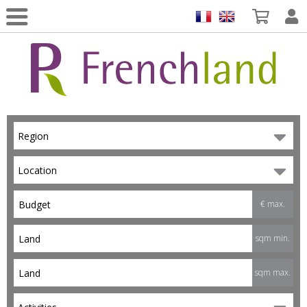
Region
Location
€ max.
sqm min.
sqm max.