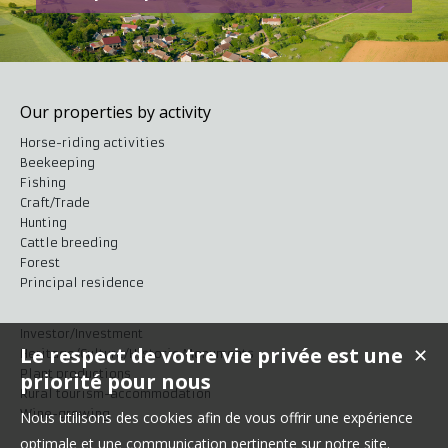
Our properties by activity
Horse-riding activities
Beekeeping
Fishing
Craft/Trade
Hunting
Cattle breeding
Forest
Principal residence
Investor/Investment
Le respect de votre vie privée est une
✕
Heritage/Culture/Historic Monuments
Plant productions
priorité pour nous
Rural tourism-accommodation
Wine-growing
Nous utilisons des cookies afin de vous offrir une expérience
optimale et une communication pertinente sur notre site.