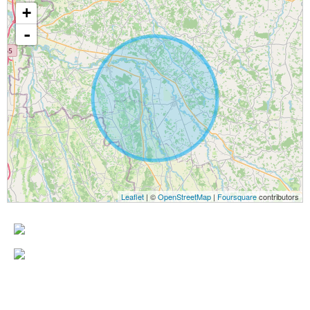
+
-
Leaflet
| ©
OpenStreetMap
|
Foursquare
contributors